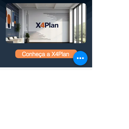
Conheça a X4Plan
Plataforma Financeira SaaS:
CONHEÇA TAMBÉM O X
4
PLANNER, NOSSO
SAAS FINANCEIRO COMPLETO COM IA