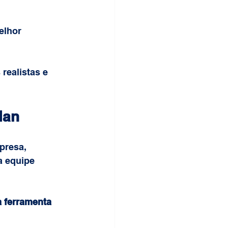
elhor 
realistas e 
lan
presa, 
a equipe 
 ferramenta 