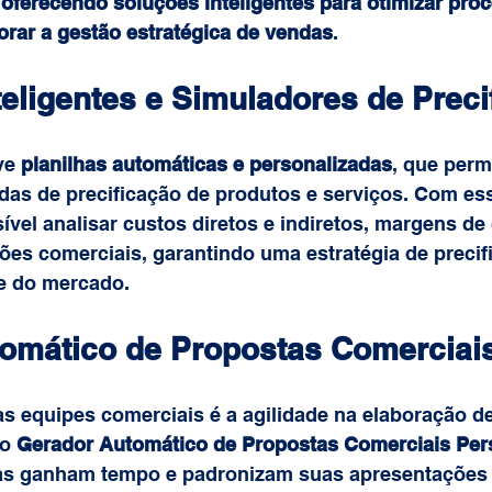
 oferecendo soluções inteligentes para otimizar pro
orar a gestão estratégica de vendas
.
teligentes e Simuladores de Preci
ve 
planilhas automáticas e personalizadas
, que perm
as de precificação de produtos e serviços. Com es
ível analisar custos diretos e indiretos, margens de 
ões comerciais, garantindo uma estratégia de precif
de do mercado.
omático de Propostas Comerciai
s equipes comerciais é a agilidade na elaboração d
o 
Gerador Automático de Propostas Comerciais Per
as ganham tempo e padronizam suas apresentações 