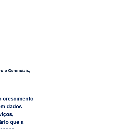
ole Gerenciais, 
 
o crescimento 
em dados 
viços, 
rio que a 