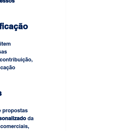
cessos 
ficação
item 
sas 
contribuição, 
icação 
s
e propostas 
sonalizado
 da 
comerciais, 