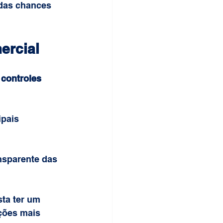
das chances 
ercial
 
controles 
pais 
nsparente das 
ta ter um 
ções mais 