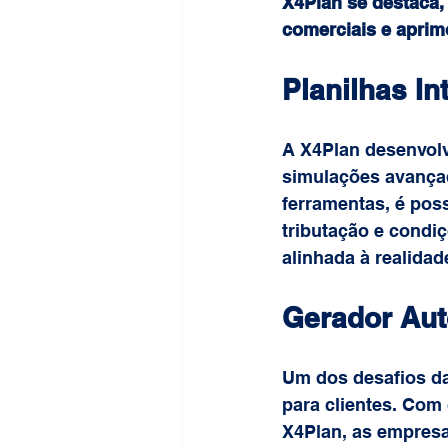
X4Plan se destaca,
comerciais e aprim
Planilhas In
A X4Plan desenvol
simulações avançad
ferramentas, é poss
tributação e condiç
alinhada à realida
Gerador Aut
Um dos desafios da
para clientes. Com 
X4Plan, as empres