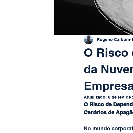
Rogério Carboni
O Risco
da Nuve
Empresa 
Atualizado:
8 de fev. de
O Risco de Depend
Cenários de Apagão
No mundo corporat