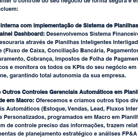
ter o controle do seu negócio de forma segura e efi
ncluem:
 interna com implementação de Sistema de Planilhas 
Painel Dashboard:
 Desenvolvemos Sistema Financeiro
esouraria através de Planilhas Inteligentes Interliga
e (Fluxo de Caixa, Conciliação Bancária, Pagamentos
uramento, Cobrança, Impostos de Folha de Pagamen
icos e monitora os todos os KPIs do seu negócio em
ine, garantindo total autonomia da sua empresa.
Outros Controles Gerenciais Automáticos em Planil
de em Macro:
 Oferecemos e criamos outros tipos di
is Automáticos (Estoque, Vendas, Lead, Fluxos Inter
e Personalizados, programados em Macro em Planil
ém de controle preciso das informações, trazem relat
mentas de planejamento estratégico e análises FP&