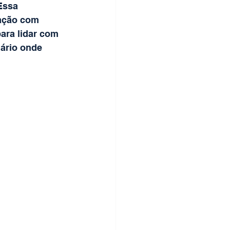
Essa 
ração com 
ara lidar com 
ário onde 