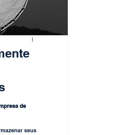
mente
s
mpresa de 
rmazenar seus 