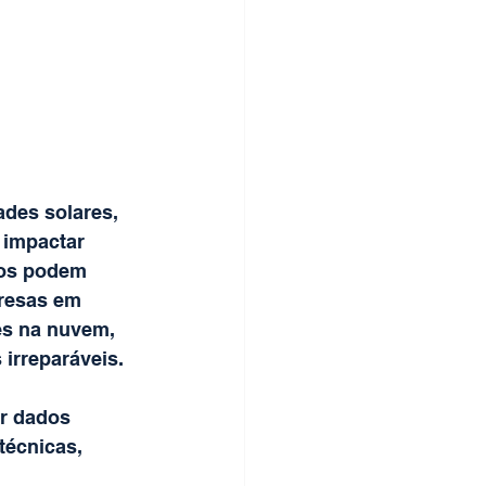
ades solares, 
impactar 
tos podem 
resas em 
es na nuvem, 
irreparáveis.
r dados 
técnicas, 