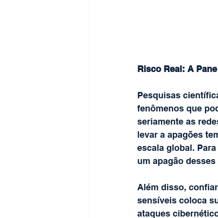
Risco Real: A Pane
Pesquisas científic
fenômenos que pod
seriamente as rede
levar a apagões t
escala global. Par
um apagão desses p
Além disso, confia
sensíveis coloca s
ataques cibernétic