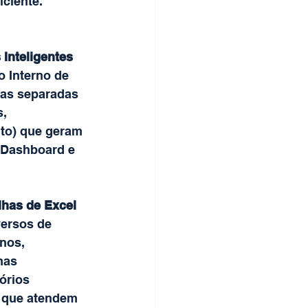
ciente. 
Inteligentes 
 Interno de 
das separadas 
, 
to) que geram 
 Dashboard e 
has de Excel 
versos de 
nos, 
has 
órios 
A que atendem 