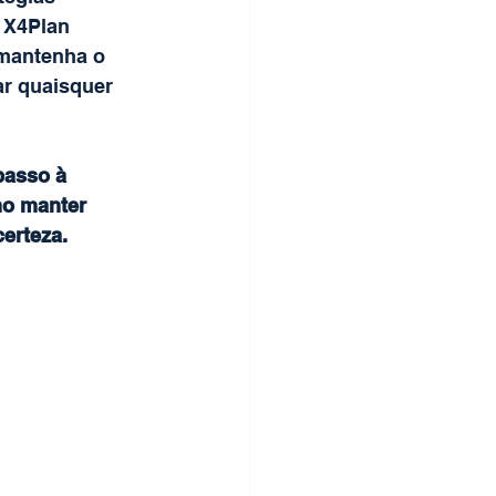
 X4Plan 
 mantenha o 
ar quaisquer 
asso à 
mo manter 
erteza.