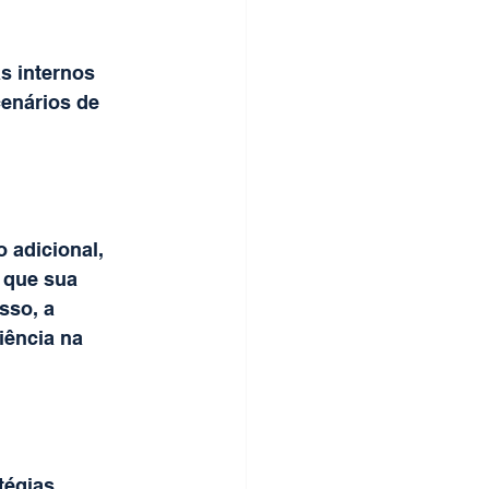
 internos 
enários de 
 adicional, 
 que sua 
sso, a 
iência na 
tégias 