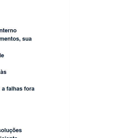
nterno 
umentos, sua 
e 
às 
a falhas fora 
soluções 