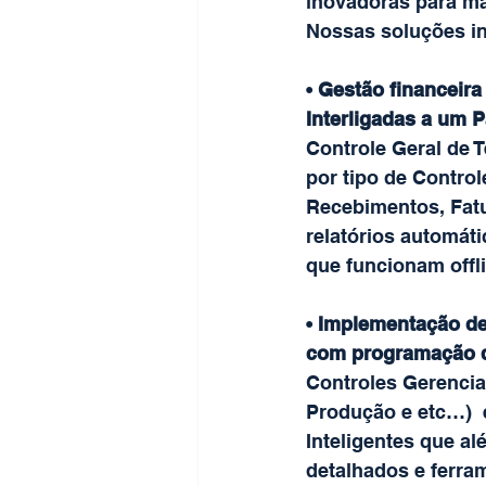
inovadoras para man
Nossas soluções i
• 
Gestão financeira
Interligadas a um 
Controle Geral de T
por tipo de Control
Recebimentos, Fat
relatórios automát
que funcionam offl
• 
Implementação de 
com programação 
Controles Gerencia
Produção e etc…)  
Inteligentes que al
detalhados e ferra