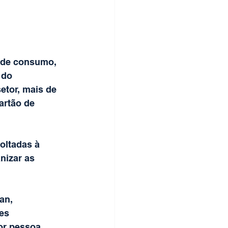
 de consumo, 
 do 
etor, mais de 
artão de 
oltadas à 
nizar as 
an, 
es 
or pessoa 