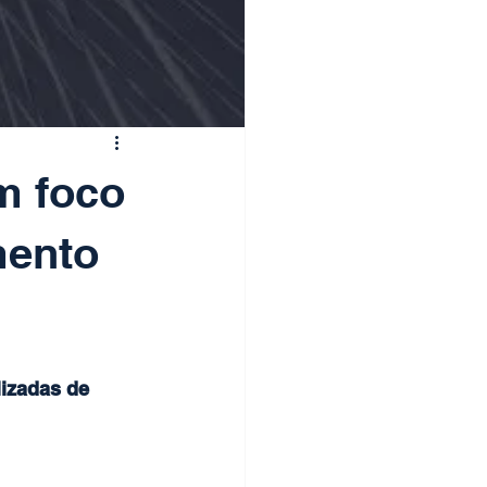
m foco
mento
izadas de 