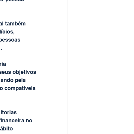
ial também 
ícios, 
 pessoas 
.
ia 
seus objetivos 
sando pela 
to compatíveis 
torias 
inanceira no 
ábito 